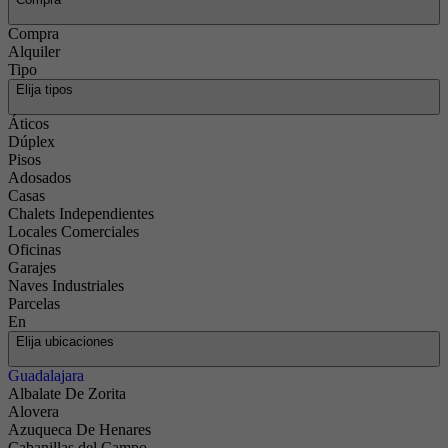
Compra
Alquiler
Tipo
Elija tipos
Áticos
Dúplex
Pisos
Adosados
Casas
Chalets Independientes
Locales Comerciales
Oficinas
Garajes
Naves Industriales
Parcelas
En
Elija ubicaciones
Guadalajara
Albalate De Zorita
Alovera
Azuqueca De Henares
Cabanillas del Campo