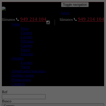
Toggle navigation
Inicio
949 214 104
949 214 104
llámanos
llámanos
Venta
Pisos
Chalets
Locales
Oficinas
Garajes
Naves
Parcelas
Alquiler
Locales
Naves
Adjudicados bancarios
Quiénes somos
Promociones
Contacto
Ref
Busco
Compra