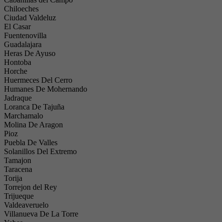
Chiloeches
Ciudad Valdeluz
El Casar
Fuentenovilla
Guadalajara
Heras De Ayuso
Hontoba
Horche
Huermeces Del Cerro
Humanes De Mohernando
Jadraque
Loranca De Tajuña
Marchamalo
Molina De Aragon
Pioz
Puebla De Valles
Solanillos Del Extremo
Tamajon
Taracena
Torija
Torrejon del Rey
Trijueque
Valdeaveruelo
Villanueva De La Torre