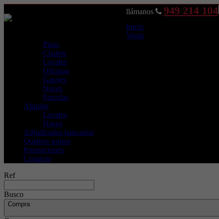
949 214 104
llámanos
Inicio
Venta
Pisos
Chalets
Locales
Oficinas
Garajes
Naves
Parcelas
Alquiler
Locales
Naves
Adjudicados bancarios
Quiénes somos
Promociones
Contacto
Ref
Busco
Compra