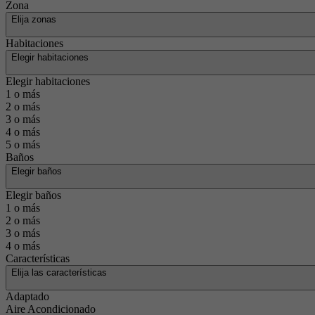
Zona
Elija zonas
Habitaciones
Elegir habitaciones
Elegir habitaciones
1 o más
2 o más
3 o más
4 o más
5 o más
Baños
Elegir baños
Elegir baños
1 o más
2 o más
3 o más
4 o más
Características
Elija las características
Adaptado
Aire Acondicionado