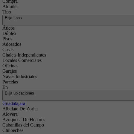
Compra
Alquiler
Tipo
Elija tipos
Áticos
Dúplex
Pisos
Adosados
Casas
Chalets Independientes
Locales Comerciales
Oficinas
Garajes
Naves Industriales
Parcelas
En
Elija ubicaciones
Guadalajara
Albalate De Zorita
Alovera
Azuqueca De Henares
Cabanillas del Campo
Chiloeches