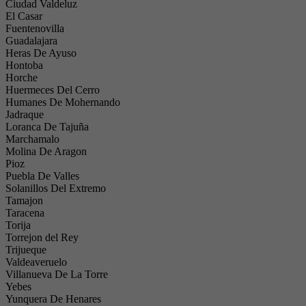
Ciudad Valdeluz
El Casar
Fuentenovilla
Guadalajara
Heras De Ayuso
Hontoba
Horche
Huermeces Del Cerro
Humanes De Mohernando
Jadraque
Loranca De Tajuña
Marchamalo
Molina De Aragon
Pioz
Puebla De Valles
Solanillos Del Extremo
Tamajon
Taracena
Torija
Torrejon del Rey
Trijueque
Valdeaveruelo
Villanueva De La Torre
Yebes
Yunquera De Henares