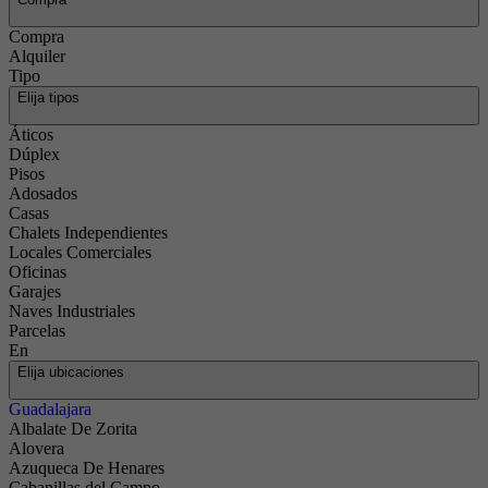
Compra
Alquiler
Tipo
Elija tipos
Áticos
Dúplex
Pisos
Adosados
Casas
Chalets Independientes
Locales Comerciales
Oficinas
Garajes
Naves Industriales
Parcelas
En
Elija ubicaciones
Guadalajara
Albalate De Zorita
Alovera
Azuqueca De Henares
Cabanillas del Campo