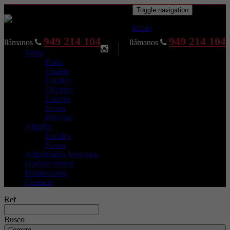
Toggle navigation
Inicio
949 214 104
949 214 104
llámanos
llámanos
Venta
Pisos
Chalets
Locales
Oficinas
Garajes
Naves
Parcelas
Alquiler
Locales
Naves
Adjudicados bancarios
Quiénes somos
Promociones
Contacto
Ref
Busco
Compra