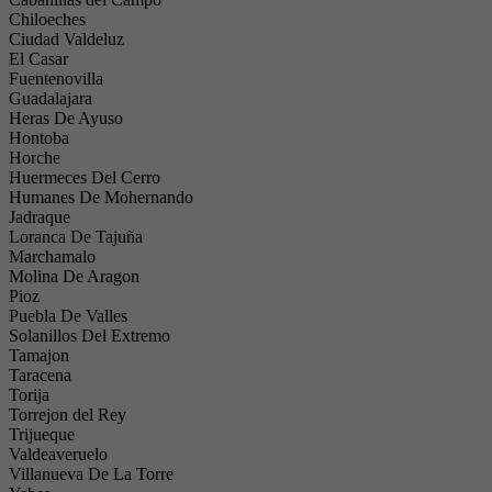
Chiloeches
Ciudad Valdeluz
El Casar
Fuentenovilla
Guadalajara
Heras De Ayuso
Hontoba
Horche
Huermeces Del Cerro
Humanes De Mohernando
Jadraque
Loranca De Tajuña
Marchamalo
Molina De Aragon
Pioz
Puebla De Valles
Solanillos Del Extremo
Tamajon
Taracena
Torija
Torrejon del Rey
Trijueque
Valdeaveruelo
Villanueva De La Torre