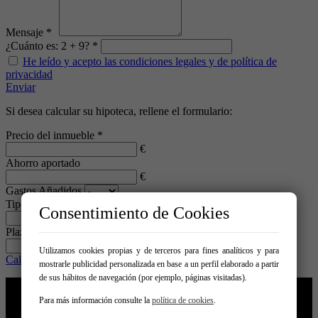
Mensaje *
¿Cuánto es: 2 + 9? *
He leído y acepto las condiciones legales y de política de
privacidad
Enviar
Si desea calcular su hipoteca, rellene el formulario:
Precio del inmueble *
€
Ahorro aportado
€
Gastos Añadidos
Tipo de interés *
Consentimiento de Cookies
%
Plazo en años *
años
Utilizamos cookies propias y de terceros para fines analíticos y para
Calcular
mostrarle publicidad personalizada en base a un perfil elaborado a partir
de sus hábitos de navegación (por ejemplo, páginas visitadas).
Inicio
Venta
Alquiler
Para más información consulte la
política de cookies
.
Adjudicados bancarios